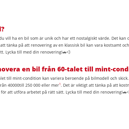
l?
du vill ha en bil som är unik och har ett nostalgiskt värde. Det kan
 att tänka på att renovering av en klassisk bil kan vara kostsamt och
tt. Lycka till med din renovering!🚗💨
vera en bil från 60-talet till mint-cond
alet till mint-condition kan variera beroende på bilmodell och skick
1
 från
40000
t
i
ll
250 000 eller mer
. Det är viktigt att tänka på att ko
 för att utföra arbetet på rätt sätt. Lycka till med din renovering!🚗