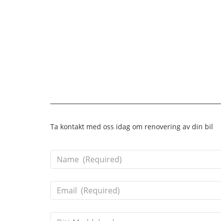
Här
Concours-nivån innebär att bilen är i pe
Ta kontakt med oss idag om renovering av din bil