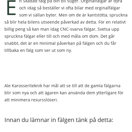
E
n Skadad fälg på din bil suger. Orginalfälgar är dyra
och idag så beställer vi ofta bilar med orginalfälgar
som vi sällan byter. Men om de är kantstötta, spruckna
så blir hela bilens utseende påverkad av detta. För en relativt
billig peng så kan man idag CNC-svarva fälgar, Svetsa upp
spruckna fälgar eller till och med måla om dom. Det går
snabbt, det är en minimal påverkan på fälgen och du får
tillbaka en fälg som ser ut som ny.
Ale Karosseriteknik har mål att se till att de gamla fälgarna
blir som nya och att ägaren kan använda dem ytterligare för
att minimera resursslöseri.
Innan du lämnar in fälgen tänk på detta: