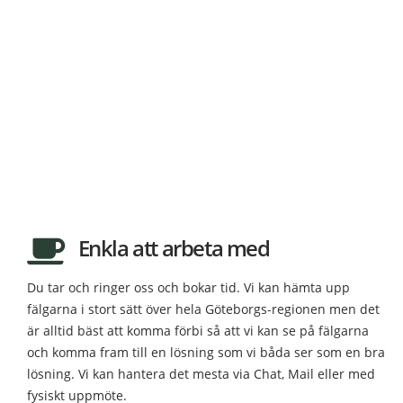
Lack av fälgar
Genom att
lackera
om sina
fälgar
kan du ge dem
ett nytt liv. Du kan dels lämna in dina
fälgar
och
få dem lackerade eller så lackerar du om dem
själv. Om du lämnar in dem hos någon så kan du
få dem lackerade med pulverlack eller sprutlack.
Du kan även välja att blästra dina
fälgar
istället
för att
lacka
om dem.
Enkla att arbeta med
Du tar och ringer oss och bokar tid. Vi kan hämta upp
fälgarna i stort sätt över hela Göteborgs-regionen men det
är alltid bäst att komma förbi så att vi kan se på fälgarna
och komma fram till en lösning som vi båda ser som en bra
lösning. Vi kan hantera det mesta via Chat, Mail eller med
fysiskt uppmöte.