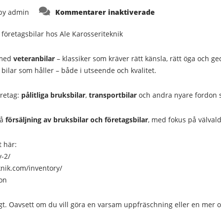
för
by
admin
Kommentarer inaktiverade
Veteranbilar
med
hjärta
företagsbilar hos Ale Karosseriteknik
–
och
nu
även
 med
veteranbilar
– klassiker som kräver rätt känsla, rätt öga och g
bruksbilar
 bilar som håller – både i utseende och kvalitet.
för
företag
hos
Ale
öretag:
pålitliga bruksbilar
,
transportbilar
och andra nyare fordon 
Karosseriteknik
på
försäljning av bruksbilar och företagsbilar
, med fokus på välvald
t här:
y-2/
knik.com/inventory/
ion
igt. Oavsett om du vill göra en varsam uppfräschning eller en mer o