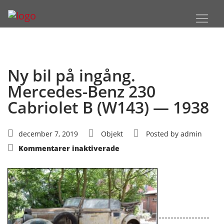
Ny bil på ingång.
Mercedes-Benz 230
Cabriolet B (W143) — 1938
december 7, 2019
Objekt
Posted by
admin
för
Kommentarer inaktiverade
Ny
bil
på
ingång.
Mercedes-
Benz
230
Cabriolet
B
(W143)
—