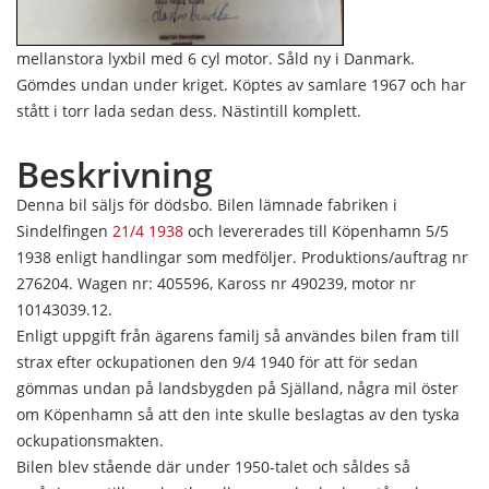
mellanstora lyxbil med 6 cyl motor. Såld ny i Danmark.
Gömdes undan under kriget. Köptes av samlare 1967 och har
stått i torr lada sedan dess. Nästintill komplett.
Beskrivning
Denna bil säljs för dödsbo. Bilen lämnade fabriken i
Sindelfingen
21/4 1938
och levererades till Köpenhamn 5/5
1938 enligt handlingar som medföljer. Produktions/auftrag nr
276204. Wagen nr: 405596, Kaross nr 490239, motor nr
10143039.12.
Enligt uppgift från ägarens familj så användes bilen fram till
strax efter ockupationen den 9/4 1940 för att för sedan
gömmas undan på landsbygden på Själland, några mil öster
om Köpenhamn så att den inte skulle beslagtas av den tyska
ockupationsmakten.
Bilen blev stående där under 1950-talet och såldes så